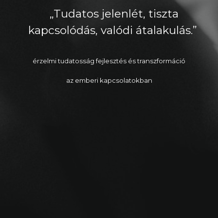
„Tudatos jelenlét, tiszta
kapcsolódás, valódi átalakulás.”
érzelmi tudatosság fejlesztés
és
transzformáció
az emberi kapcsolatokban