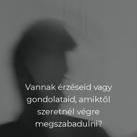
Vannak érzéseid vagy
gondolataid, amiktől
szeretnél végre
megszabadulni?